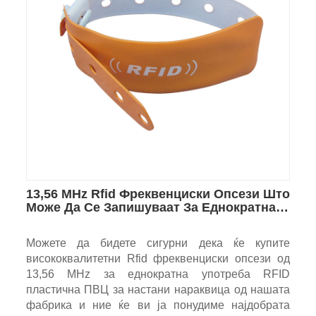
13,56 MHz Rfid Фреквенциски Опсези Што
Може Да Се Запишуваат За Еднократна
Употреба RFID Пластична ПВЦ
Нараквица За Настани
Можете да бидете сигурни дека ќе купите
висококвалитетни Rfid фреквенциски опсези од
13,56 MHz за еднократна употреба RFID
пластична ПВЦ за настани нараквица од нашата
фабрика и ние ќе ви ја понудиме најдобрата