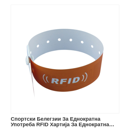
Спортски Белегзии За Еднократна
Употреба RFID Хартија За Еднократна
Употреба За Спортски Состаноци