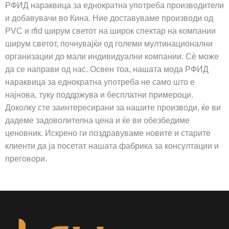
РФИД нараквица за еднократна употреба производители
и добавувачи во Кина. Ние доставуваме производи од
PVC и rfid ширум светот на широк спектар на компании
ширум светот, почнувајќи од големи мултинационални
организации до мали индивидуални компании. Сè може
да се направи од нас. Освен тоа, нашата мода РФИД
нараквица за еднократна употреба не само што е
најнова, туку поддржува и бесплатни примероци.
Доколку сте заинтересирани за нашите производи, ќе ви
дадеме задоволителна цена и ќе ви обезбедиме
ценовник. Искрено ги поздравуваме новите и старите
клиенти да ја посетат нашата фабрика за консултации и
преговори.