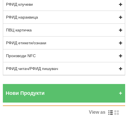
РФИД клучеви
РФИД нараквица
ПВЦ картичка
РФИД етикети/ознаки
Производи NFC
РФИД читач/РФИД пишувач
Нови Продукти
View as