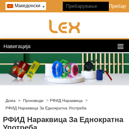
Македонски
Навигација
>
>
Дома
>
Производи
РФИД Нараквица
РФИД Нараквица За Еднократна Употреба
РФИД Нараквица За Еднократна
Употреба