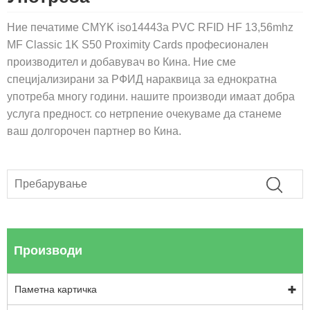
Ние печатиме CMYK iso14443a PVC RFID HF 13,56mhz
MF Classic 1K S50 Proximity Cards професионален
производител и добавувач во Кина. Ние сме
специјализирани за РФИД нараквица за еднократна
употреба многу години. нашите производи имаат добра
услуга предност. со нетрпение очекуваме да станеме
ваш долгорочен партнер во Кина.
Производи
Паметна картичка