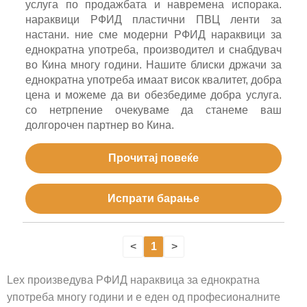
услуга по продажбата и навремена испорака.
нараквици РФИД пластични ПВЦ ленти за
настани. ние сме модерни РФИД нараквици за
еднократна употреба, производител и снабдувач
во Кина многу години. Нашите блиски држачи за
еднократна употреба имаат висок квалитет, добра
цена и можеме да ви обезбедиме добра услуга.
со нетрпение очекуваме да станеме ваш
долгорочен партнер во Кина.
Прочитај повеќе
Испрати барање
<
1
>
Lex произведува РФИД нараквица за еднократна
употреба многу години и е еден од професионалните