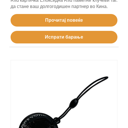
Rfid картичка Епоксидна Rfid паметни клучеви таг.
да стане ваш долгогодишен партнер во Кина.
Прочитај повеќе
Испрати барање