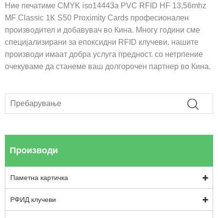
Ние печатиме CMYK iso14443a PVC RFID HF 13,56mhz
MF Classic 1K S50 Proximity Cards професионален
производител и добавувач во Кина. Многу години сме
специјализирани за епоксидни RFID клучеви. нашите
производи имаат добра услуга предност. со нетрпение
очекуваме да станеме ваш долгорочен партнер во Кина.
Производи
Паметна картичка
РФИД клучеви