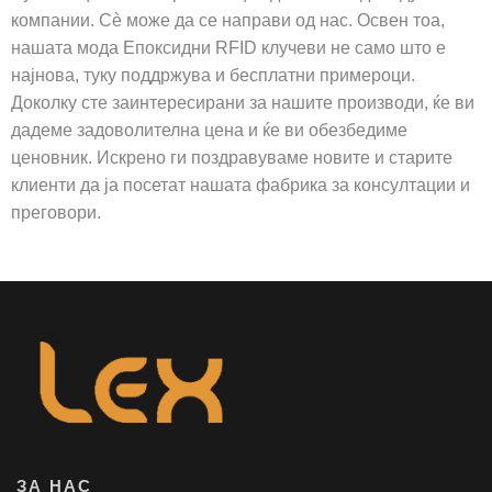
компании. Сè може да се направи од нас. Освен тоа,
нашата мода Епоксидни RFID клучеви не само што е
најнова, туку поддржува и бесплатни примероци.
Доколку сте заинтересирани за нашите производи, ќе ви
дадеме задоволителна цена и ќе ви обезбедиме
ценовник. Искрено ги поздравуваме новите и старите
клиенти да ја посетат нашата фабрика за консултации и
преговори.
ЗА НАС