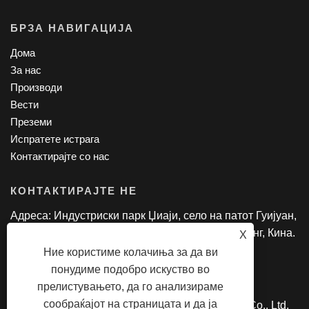
БРЗА НАВИГАЦИЈА
Дома
За нас
Производи
Вести
Преземи
Испратете истрага
Контактирајте со нас
КОНТАКТИРАЈТЕ НЕ
Адреса: Индустриски парк Џиаји, село на патот Гуијуан,
град Гуанлан, округ Лонгхуа, Шен Жен, Гуангдонг, Кина.
X
тел: +86-18818695085
Ние користиме колачиња за да ви
Е-пошта:
manager@lexsmartcard.com
понудиме подобро искуство во
прелистувањето, да го анализираме
сообраќајот на страницата и да ја
Авторски права © 2022 Shenzhen Lex Smart Co., Ltd.