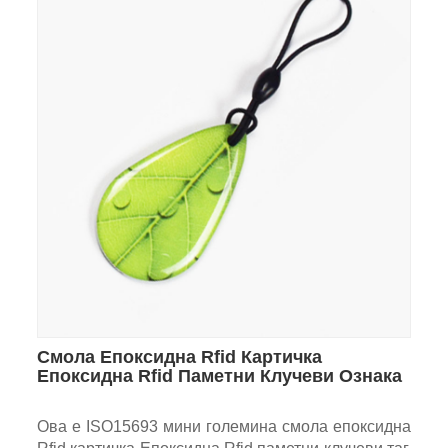
Смола Епоксидна Rfid Картичка
Епоксидна Rfid Паметни Клучеви Ознака
Ова е ISO15693 мини големина смола епоксидна