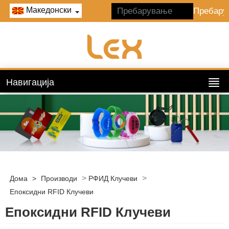
Македонски
Навигација
>
>
Дома
>
Производи
РФИД Клучеви
Епоксидни RFID Клучеви
Епоксидни RFID Клучеви