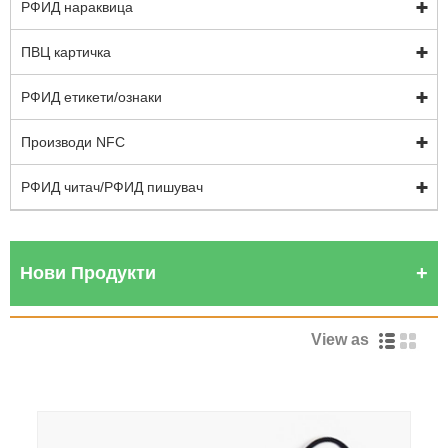
РФИД нараквица
ПВЦ картичка
РФИД етикети/ознаки
Производи NFC
РФИД читач/РФИД пишувач
Нови Продукти
View as