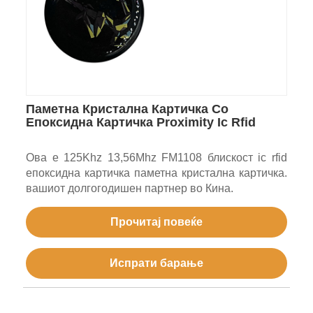
Паметна Кристална Картичка Со
Епоксидна Картичка Proximity Ic Rfid
Ова е 125Khz 13,56Mhz FM1108 блискост ic rfid
епоксидна картичка паметна кристална картичка.
вашиот долгогодишен партнер во Кина.
Прочитај повеќе
Испрати барање