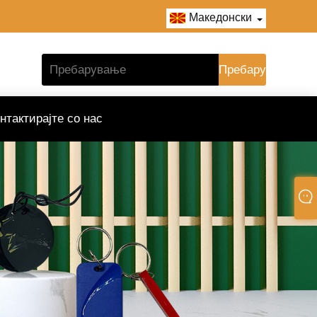
Македонски
нтактирајте со нас