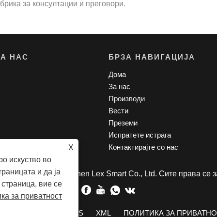
абрика за консултации и преговори.
ЗА НАС
БРЗА НАВИГАЦИЈА
Дома
За нас
Производи
Вести
Преземи
Испратете истрага
Контактирајте со нас
X
о искуство во
раницата и да ја
 права © 2022 Shenzhen Lex Smart Co., Ltd. Сите права се 
страница, вие се
ка за приватност
NKS
SITEMAP
RSS
XML
ПОЛИТИКА ЗА ПРИВАТН