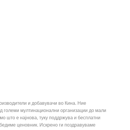
изводители и добавувачи во Кина. Ние
 од големи мултинационални организации до мали
о што е најнова, туку поддржува и бесплатни
збедиме ценовник. Искрено ги поздравуваме