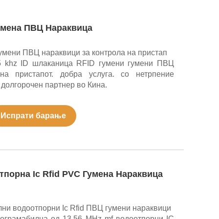
Гумена ПВЦ Нараквица
умени ПВЦ нараквици за контрола на пристап
25 khz ID шлаканица RFID гумени гумени ПВЦ
на пристапот. добра услуга. со нетрпение
долгорочен партнер во Кина.
Испрати барање
порна Ic Rfid PVC Гумена Нараквица
ни водоотпорни Ic Rfid ПВЦ гумени нараквици
ограмабилна од 13,56 MHz mf водоотпорни IC