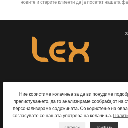
новите и старите клиенти да ја посетат нашата ф
Ние користиме колачиња за да ви понудиме подобр
прелистувањето, да го анализираме сообраќајот на ст
Авторски
персонализираме содржината. Со користење на оваа 
согласувате со нашата употреба на колачиња.
Полити
LI
Отфрли
Прифати