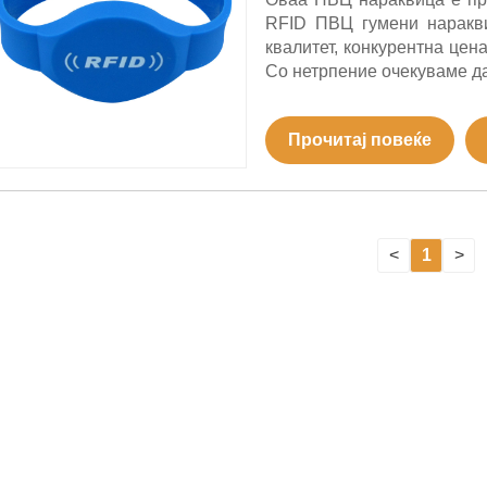
RFID ПВЦ гумени наракв
квалитет, конкурентна цен
Со нетрпение очекуваме да
Прочитај повеќе
<
1
>