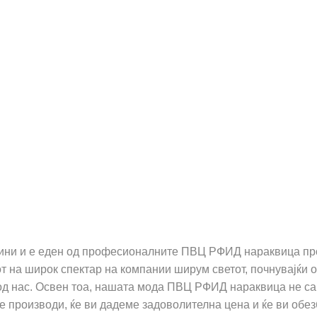
ини и е еден од професионалните ПВЦ РФИД нараквица про
от на широк спектар на компании ширум светот, почнувајќи
д нас. Освен тоа, нашата мода ПВЦ РФИД нараквица не сам
е производи, ќе ви дадеме задоволителна цена и ќе ви обе