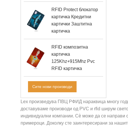
RFID Protect блокатор
картичка Кредитни
картички Заштитна
картичка
RFID композитна
картичка
125Khz+915Mhz Pvc
RFID картичка
Сите нови производи
Lex произведува ПВЦ РФИД нараквица многу год
доставуваме производи од PVC и rfid ширум свет
индивидуални компании. Сè може да се направи о
примероци. Доколку сте заинтересирани за нашит