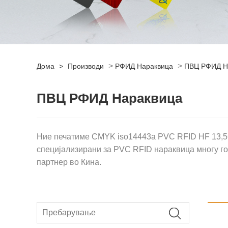
>
>
Дома
>
Производи
РФИД Нараквица
ПВЦ РФИД Н
ПВЦ РФИД Нараквица
Ние печатиме CMYK iso14443a PVC RFID HF 13,56
специјализирани за PVC RFID нараквица многу го
партнер во Кина.