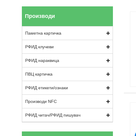
Производи
Паметна картичка
РФИД клучеви
РФИД нараквица
ПВЦ картичка
РФИД етикети/ознаки
Производи NFC
РФИД читач/РФИД пишувач