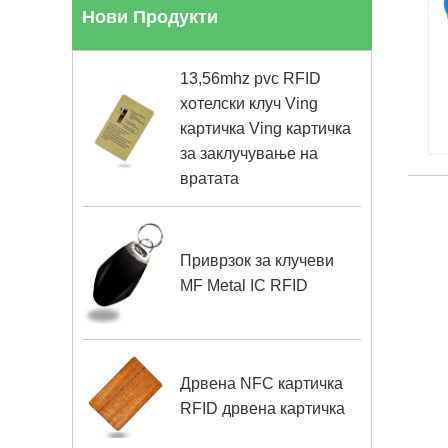
Нови Продукти
13,56mhz pvc RFID
хотелски клуч Ving
картичка Ving картичка
за заклучување на
вратата
Приврзок за клучеви
MF Metal IC RFID
Дрвена NFC картичка
RFID дрвена картичка