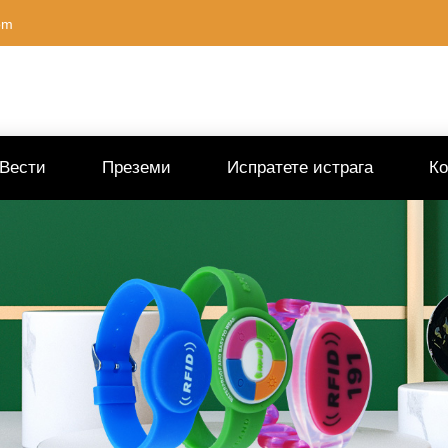
om
Вести
Преземи
Испратете истрага
Ко