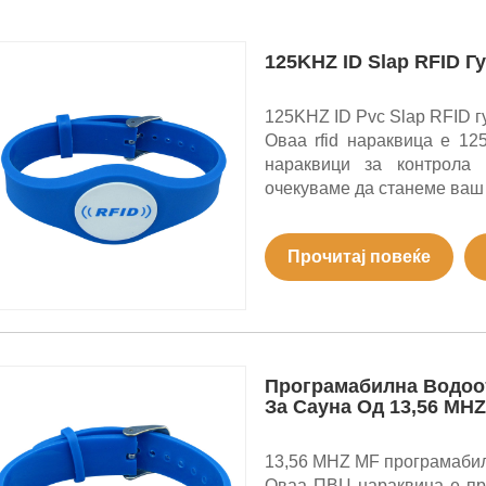
125KHZ ID Slap RFID 
125KHZ ID Pvc Slap RFID г
Оваа rfid нараквица е 1
нараквици за контрола 
очекуваме да станеме ваш 
Прочитај повеќе
Програмабилна Водоот
За Сауна Од 13,56 MHZ
13,56 MHZ MF програмабил
Оваа ПВЦ нараквица е пр